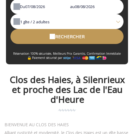
Du
au
1
gîte /
2
adultes
RECHERCHER
Réservation 100% sécurisée, Meilleurs Prix Garantis, Confirmation Immédiate
Paiement sécurisé par
Clos des Haies, à Silenrieux
et proche des Lac de l'Eau
d'Heure
BIENVENUE AU CLOS DES HAIES
Alliant rusticité et modernité, le Clos des Haies est un gîte basse