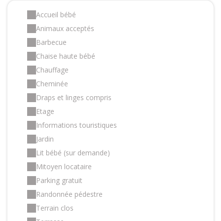
Accueil bébé
Animaux acceptés
Barbecue
Chaise haute bébé
Chauffage
Cheminée
Draps et linges compris
Etage
Informations touristiques
Jardin
Lit bébé (sur demande)
Mitoyen locataire
Parking gratuit
Randonnée pédestre
Terrain clos