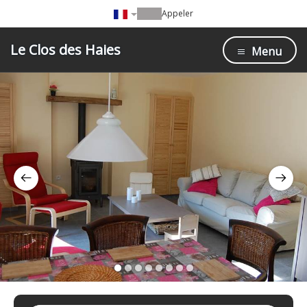
Appeler
Le Clos des Haies
Menu
1
2
3
4
5
6
7
8