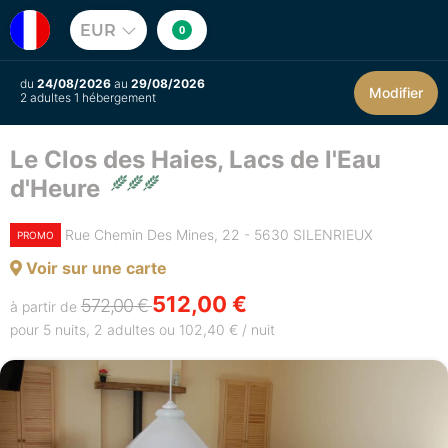
EUR
0
du
24/08/2026
au
29/08/2026
Modifier
2 adultes 1 hébergement
Le Clos des Haies, Lacs de l'Eau
d'Heure
Rue Chemin Des Mines, 22 - 5630 SILENRIEUX
PROMO
Voir sur une carte
512,00 €
572,00 €
à partir de
pour 5 nuits, 2 adultes ou 102,40 € / nuit