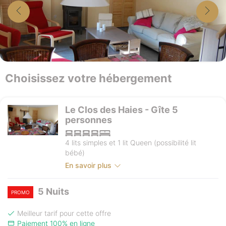
Choisissez votre hébergement
Le Clos des Haies - Gîte 5
personnes
4 lits simples et 1 lit Queen (possibilité lit
bébé)
En savoir plus
5 Nuits
PROMO
Meilleur tarif pour cette offre
Paiement 100% en ligne